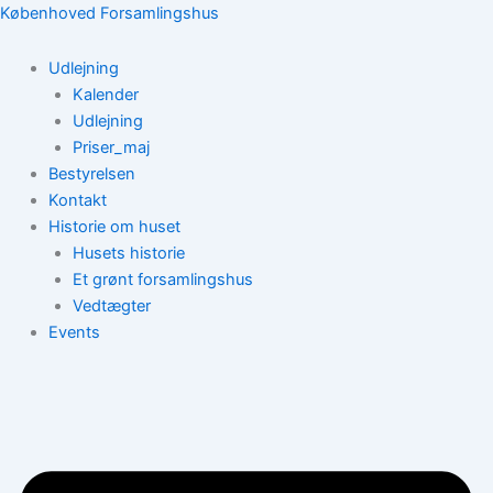
Gå
Københoved Forsamlingshus
til
indholdet
Udlejning
Kalender
Udlejning
Priser_maj
Bestyrelsen
Kontakt
Historie om huset
Husets historie
Et grønt forsamlingshus
Vedtægter
Events